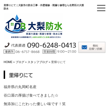
里帰りにて｜大阪市の防水工事・外壁補修・雨漏り修理なら生野区の大梨
防水
HOME
»
ブログ
»
スタッフブログ
»
里帰りにて
里帰りにて
福井県の丸岡町名産
谷口屋の厚揚げ食べてきました☆
無添加にこだわった優しい味です！笑